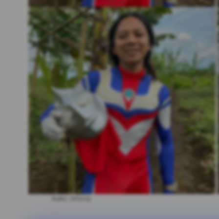
Open
media
6
in
modal
Open
of
NaN
/
-Infinity
media
8