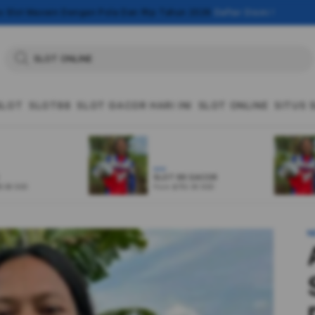
s Slot Maxwin Dengan Pola Dan Rtp Tahun 2026
Daftar Disini !
SLOT
SLOT88
SLOT GACOR HARI INI
SLOT ONLINE
SITUS 
NEW
SLOT 88 GACOR
9.99 SGD
From $752.00 SGD
N