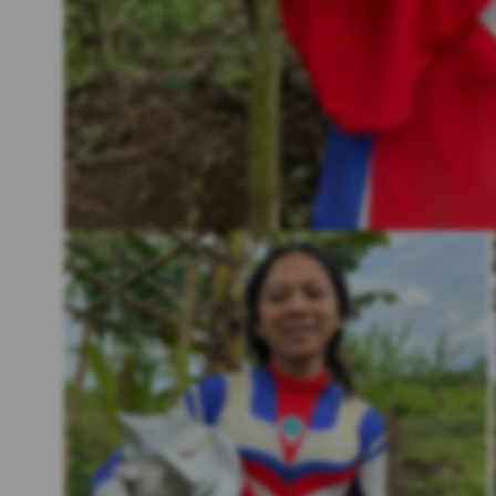
Open
media
1
in
modal