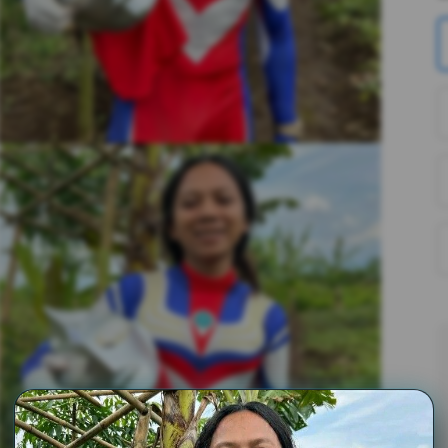
Open
media
3
in
modal