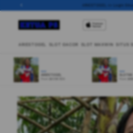
ARIESTOGEL >> Login Situ
ARIESTOGEL
SLOT GACOR
SLOT MAXWIN
SITUS 
NEW
NEW
ARIESTOGEL
SLOT88
From $8.008 SGD
From $88
Skip to
product
information