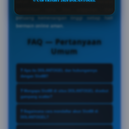
© COPYRIGHT 2026 DOLANTOGEL
tahun 2026. Raih maxwin mudah melalui
permainan seru, fitur unggulan, dan
peluang kemenangan tinggi setiap hari
bermain online aman.
FAQ — Pertanyaan
Umum
❓ Apa itu DOLANTOGEL dan hubungannya
dengan Slot88?
DOLANTOGEL merupakan situs
❓ Mengapa Slot88 di situs DOLANTOGEL disebut
penyedia layanan slot online yang
gampang scatter?
telah memiliki lisensi resmi sebagai
Game yang tersedia di DOLANTOGEL
mitra utama Slot88 di Indonesia.
❓ Bagaimana cara mendaftar akun Slot88 di
memiliki tingkat kemenangan atau
DOLANTOGEL?
Kerjasama ini memastikan seluruh
RTP yang sangat tinggi. Seluruh
pemain mendapatkan akses
Proses pendaftaran sangat