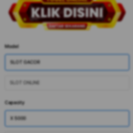
Model
SLOT GACOR
SLOT ONLINE
Capacity
X 5000