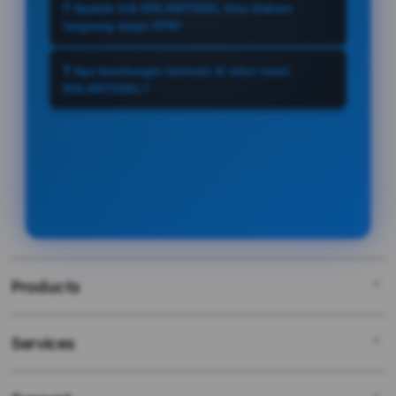
koleksi game Slot88 dikurasi
❓ Apakah link DOLANTOGEL bisa diakses
langsung ke game Slot88 yang asli
sederhana. Kunjungi link slot gacor
langsung tanpa VPN?
berdasarkan algoritma kemenangan
dengan sistem keamanan data
resmi DOLANTOGEL, pilih menu
terbaru tahun 2026 untuk
Ya, DOLANTOGEL menyediakan link
terbaik dan jaminan permainan yang
daftar, dan isi data yang diperlukan.
❓ Apa keuntungan bermain di situs resmi
memberikan peluang maxwin
alternatif resmi anti blokir yang
DOLANTOGEL?
adil.
Setelah akun aktif, Anda bisa
maksimal bagi semua kalangan
dirancang khusus untuk pemain di
langsung menikmati semua jenis
Keuntungan utama adalah keamanan
pemain di Indonesia.
Indonesia. Anda dapat mengakses
permainan slot88 online hanya
transaksi dan jaminan pembayaran
situs dengan lancar dan cepat tanpa
dengan menggunakan satu akun
kemenangan secara penuh. Sebagai
memerlukan aplikasi tambahan
saja.
partner resmi Slot88, DOLANTOGEL
seperti VPN yang sering kali
memberikan bonus melimpah serta
membuat koneksi menjadi tidak
layanan pelanggan yang aktif 24 jam
stabil.
untuk memastikan pengalaman
Products
bermain yang nyaman dan
terpercaya.
Services
SLOT88
SLOT GACOR